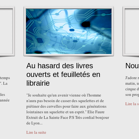
Au hasard des livres
Nouv
ouverts et feuilletés en
 temps
J'adore 
librairie
". La
matin, 
cirque d
des
son prop
"Je souhaite qu'un avenir vienne où l'homme
'année
n'aura pas besoin de casser des squelettes et de
Lire la 
piétiner des cervelles pour faire aux générations
lointaines un squelette et un esprit." Elie Faure
Extrait de La Sainte Face P.S Très cordial bonjour
de Lyon...
Lire la suite