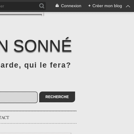
Connexion
+
Créer mon blog
IN SONNÉ
rde, qui le fera?
TACT