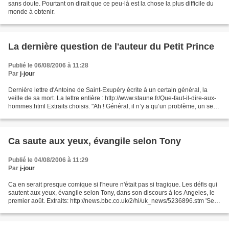
sans doute. Pourtant on dirait que ce peu-là est la chose la plus difficile du
monde à obtenir.
La dernière question de l'auteur du Petit Prince
Publié le 06/08/2006 à 11:28
Par
j-jour
Dernière lettre d'Antoine de Saint-Exupéry écrite à un certain général, la
veille de sa mort. La lettre entière : http://www.staune.fr/Que-faut-il-dire-aux-
hommes.html Extraits choisis. "Ah ! Général, il n’y a qu’un problème, un seul
de par le monde....
Ca saute aux yeux, évangile selon Tony
Publié le 04/08/2006 à 11:29
Par
j-jour
Ca en serait presque comique si l'heure n'était pas si tragique. Les défis qui
sautent aux yeux, évangile selon Tony, dans son discours à los Angeles, le
premier août. Extraits: http://news.bbc.co.uk/2/hi/uk_news/5236896.stm 'Self-
evident challenges'...