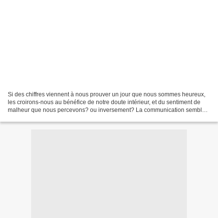
Si des chiffres viennent à nous prouver un jour que nous sommes heureux,
les croirons-nous au bénéfice de notre doute intérieur, et du sentiment de
malheur que nous percevons? ou inversement? La communication semble
être la clé d'un certain pouvoir à...