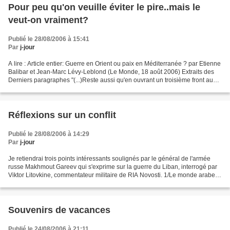
Pour peu qu'on veuille éviter le pire..mais le
veut-on vraiment?
Publié le 28/08/2006 à 15:41
Par
j-jour
A lire : Article entier: Guerre en Orient ou paix en Méditerranée ? par Etienne
Balibar et Jean-Marc Lévy-Leblond (Le Monde, 18 août 2006) Extraits des
Derniers paragraphes "(...)Reste aussi qu'en ouvrant un troisième front au
Liban (et virtuellement...
Réflexions sur un conflit
Publié le 28/08/2006 à 14:29
Par
j-jour
Je retiendrai trois points intéressants soulignés par le général de l'armée
russe Makhmout Gareev qui s'exprime sur la guerre du Liban, interrogé par
Viktor Litovkine, commentateur militaire de RIA Novosti. 1/Le monde arabe a
été loin d'afficher un front...
Souvenirs de vacances
Publié le 24/08/2006 à 21:11