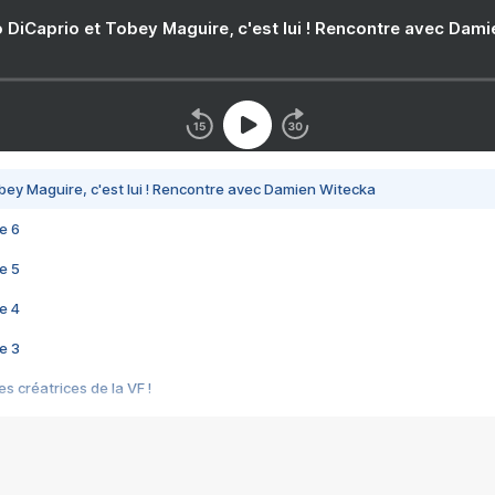
 DiCaprio et Tobey Maguire, c'est lui ! Rencontre avec Dam
bey Maguire, c'est lui ! Rencontre avec Damien Witecka
e 6
e 5
e 4
e 3
s créatrices de la VF !
e 2
e 1