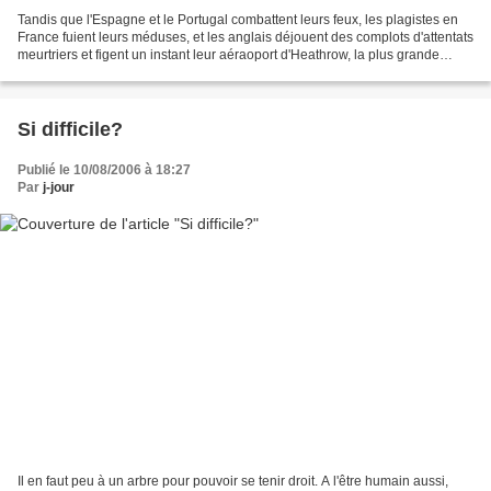
Tandis que l'Espagne et le Portugal combattent leurs feux, les plagistes en
France fuient leurs méduses, et les anglais déjouent des complots d'attentats
meurtriers et figent un instant leur aéraoport d'Heathrow, la plus grande
plaque tournante mondiale,...
Si difficile?
Publié le 10/08/2006 à 18:27
Par
j-jour
Il en faut peu à un arbre pour pouvoir se tenir droit. A l'être humain aussi,