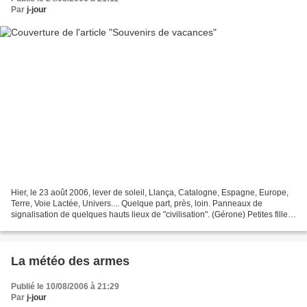
Par
j-jour
Hier, le 23 août 2006, lever de soleil, Llança, Catalogne, Espagne, Europe,
Terre, Voie Lactée, Univers.... Quelque part, près, loin. Panneaux de
signalisation de quelques hauts lieux de "civilisation". (Gérone) Petites filles
jouant sur une estrade à...
La météo des armes
Publié le 10/08/2006 à 21:29
Par
j-jour