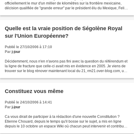
officiellement le mur d'un millier de kilomètres sur la frontière mexicaine,
décision qualifiée de "grande erreur" par le président élu du Mexique, Felipe
Calderon, qui a comparé...
Quelle est la vraie position de Ségolène Royal
sur l'Union Européenne?
Publié le 27/10/2006 à 17:10
Par
j-jour
Décidemment, nous n'en n'avons pas fini avec la question du référendum et
la ligne de fracture que celle-ci avait mis en évidence en 2005. Je viens de
trouver sur le blog rénover maintenant local du 21, rm21.over-blog.com, un
article http://renover.maintenant-21.over-blog.com/article-4317024.html...
Constituez vous même
Publié le 24/10/2006 à 14:41
Par
j-jour
Ca vous dirait de participer à la rédaction d'une nouvelle Constitution ?
Etienne Chouard, depuis le temps qu'il bosse sur le sujet, a mis en ligne
depuis le 10 octobre un espace Wiki où chacun peut intervenir et contribuer
à cette rédaction: Projet national...