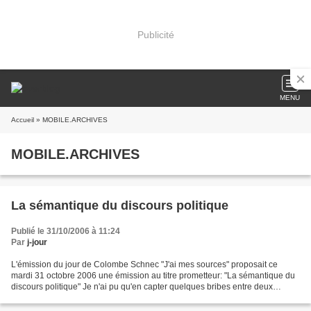
Publicité
MENU
Accueil
» MOBILE.ARCHIVES
MOBILE.ARCHIVES
La sémantique du discours politique
Publié le 31/10/2006 à 11:24
Par
j-jour
L'émission du jour de Colombe Schnec "J'ai mes sources" proposait ce
mardi 31 octobre 2006 une émission au titre prometteur: "La sémantique du
discours politique" Je n'ai pu qu'en capter quelques bribes entre deux
courses en voiture mais ça m'a paru valoir...