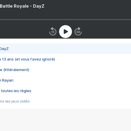
 Battle Royale - DayZ
 DayZ
 a 13 ans (et vous l'avez ignoré)
e (littéralement)
im Rayan
 toutes les règles
s les jeux vidéo
us choquant de Rockstar ? - Le scandale BULLY
e plus moche de Steam