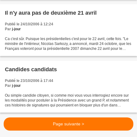
Il n'y aura pas de deuxième 21 avril
Publié le 24/10/2006 à 12:24
Par
j-jour
Ca c'est sûr. Puisque les présidentielles c'est pour le 22 avril, cette fois. "Le
ministre de l'intérieur, Nicolas Sarkozy, a annoncé, mardi 24 octobre, que les
Français voteront pour la présidentielle 2007 dimanche 22 avril pour le
premier tour et dimanche...
Candides candidats
Publié le 23/10/2006 à 17:44
Par
j-jour
Ou simple candide citoyen, si comme moi vous vous interrogiez encore sur
les modalités pour postuler à la Présidence avec un grand P, et notamment
ces histoires de signatures qui pourraient en bloquer plus d'un dans
l'auguste conquête, j'ai trouvé ce...
Page suivante >