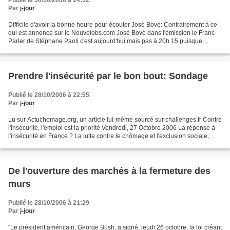
Publié le 30/10/2006 à 14:32
Par
j-jour
Difficile d'avoir la bonne heure pour écouter José Bové: Contrairement à ce
qui est annoncé sur le Nouvelobs.com José Bové dans l'émission le Franc-
Parler de Stéphane Paoli c'est aujourd'hui mais pas à 20h 15 puisque
l'émission est programmée le lundi...
Prendre l'insécurité par le bon bout: Sondage
Publié le 28/10/2006 à 22:55
Par
j-jour
Lu sur Actuchomage.org, un article lui-même sourcé sur challenges.fr Contre
l'insécurité, l'emploi est la priorité Vendredi, 27 Octobre 2006 La réponse à
l'insécurité en France ? La lutte contre le chômage et l'exclusion sociale,
révèle un sondage LH2...
De l'ouverture des marchés à la fermeture des
murs
Publié le 28/10/2006 à 21:29
Par
j-jour
"Le président américain, George Bush, a signé, jeudi 26 octobre, la loi créant