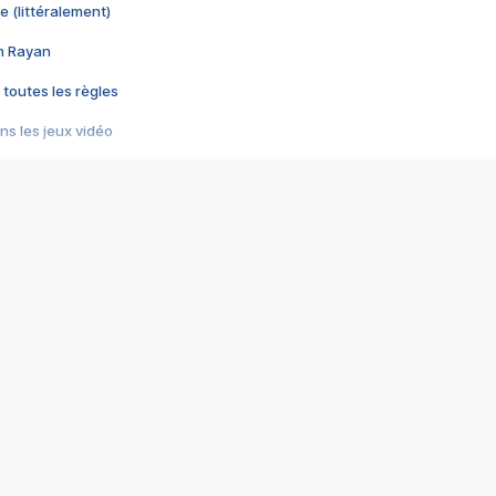
e (littéralement)
im Rayan
 toutes les règles
s les jeux vidéo
us choquant de Rockstar ? - Le scandale BULLY
e plus moche de Steam
du RÊVE tourne au CAUCHEMAR
pendant 8 heures
it… à tort
umiliés par un jeu vidéo
ire - Final Fantasy 8
ti un empire - Age of Empires
story DOFUS