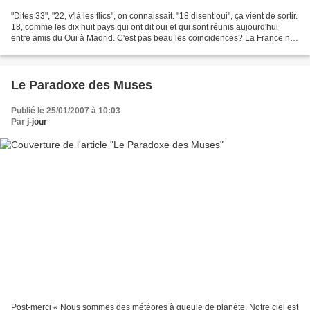
"Dites 33", "22, v'là les flics", on connaissait. "18 disent oui", ça vient de sortir.
18, comme les dix huit pays qui ont dit oui et qui sont réunis aujourd'hui
entre amis du Oui à Madrid. C'est pas beau les coincidences? La France n'y
est pas, pour...
Le Paradoxe des Muses
Publié le 25/01/2007 à 10:03
Par
j-jour
Post-merci « Nous sommes des météores à gueule de planète. Notre ciel est