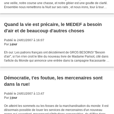
une veille, notre course une chasse, et notre gibier est une goutte de clarté.
Ensemble nous remettrons la Nuit sur ses rails ; et nous irons, tour à tour
nous détestant et nous...
Quand la vie est précaire, le MEDEF a besoin
d'air et de beaucoup d'autres choses
Publié le 24/01/2007 à 16:07
Par
j-jour
Eh oui: Les patrons français ont décidément de GROS BESOINS! "Besoin
d'air", si l'on n'en croit le titre du nouveau livre de Madame Parisot, cité dans
l'article du Monde qui annonce une entrée dans la campagne fracassante du
MEDEF réuni à Bercy le 25...
Démocratie, t'es foutue, les mercenaires sont
dans la rue!
Publié le 24/01/2007 à 13:47
Par
j-jour
On atteint les sommets ou les fosses de la marchandisation du monde: Il est
désormais possible de louer les services de mercenaires d'un nouveau
genre qui acceptent, moyennant rétributions convenables, de défiler dans la