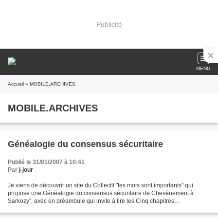
Publicité
MENU
Accueil
» MOBILE.ARCHIVES
MOBILE.ARCHIVES
Généalogie du consensus sécuritaire
Publié le 31/01/2007 à 10:41
Par
j-jour
Je viens de découvrir un site du Collectif "les mots sont importants" qui
propose une Généalogie du consensus sécuritaire de Chevènement à
Sarkozy", avec en préambule qui invite à lire les Cinq chapitres
(temporairement hélas) consacrés à cette démonstration:...