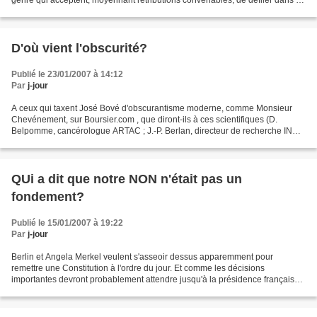
rue et de protester pour votre...
D'où vient l'obscurité?
Publié le 23/01/2007 à 14:12
Par
j-jour
A ceux qui taxent José Bové d'obscurantisme moderne, comme Monsieur
Chevénement, sur Boursier.com , que diront-ils à ces scientifiques (D.
Belpomme, cancérologue ARTAC ; J.-P. Berlan, directeur de recherche INRA
; G. Branlard, chercheur INRA ; A. Jacquard,...
QUi a dit que notre NON n'était pas un
fondement?
Publié le 15/01/2007 à 19:22
Par
j-jour
Berlin et Angela Merkel veulent s'asseoir dessus apparemment pour
remettre une Constitution à l'ordre du jour. Et comme les décisions
importantes devront probablement attendre jusqu'à la présidence française
en 2008, raison de plus pour ne pas donner...