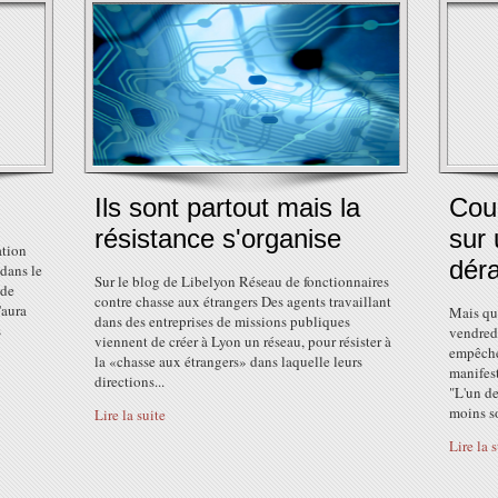
Ils sont partout mais la
Cou
résistance s'organise
sur 
ation
dér
 dans le
Sur le blog de Libelyon Réseau de fonctionnaires
 de
contre chasse aux étrangers Des agents travaillant
'aura
Mais que
dans des entreprises de missions publiques
s
vendred
viennent de créer à Lyon un réseau, pour résister à
empêche 
la «chasse aux étrangers» dans laquelle leurs
manifest
directions...
"L'un de
moins so
Lire la suite
Lire la 