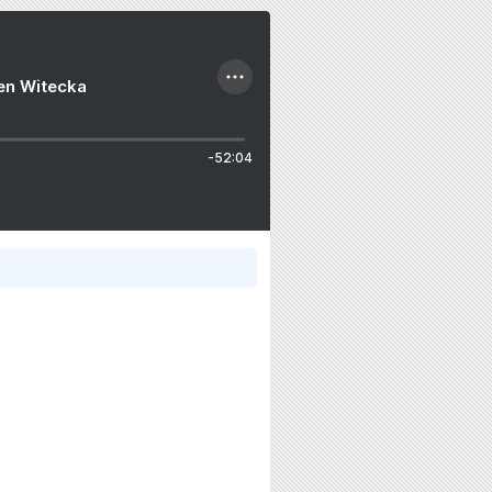
ien Witecka
-52:04