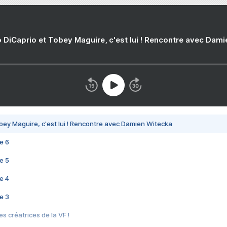
 DiCaprio et Tobey Maguire, c'est lui ! Rencontre avec Dam
bey Maguire, c'est lui ! Rencontre avec Damien Witecka
e 6
e 5
e 4
e 3
s créatrices de la VF !