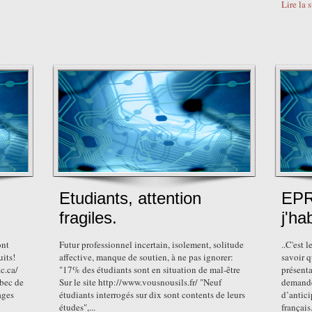
Lire la 
Etudiants, attention
EPR
fragiles.
j'ha
ont
Futur professionnel incertain, isolement, solitude
..C'est 
uits!
affective, manque de soutien, à ne pas ignorer:
savoir q
ac.ca/
"17% des étudiants sont en situation de mal-être
présenta
ébec de
Sur le site http://www.vousnousils.fr/ "Neuf
demande 
ages
étudiants interrogés sur dix sont contents de leurs
d’antici
études",...
français.