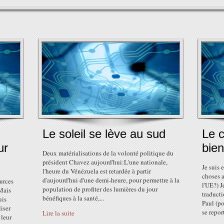
Le soleil se lève au sud
Le 
ur
bien
Deux matérialisations de la volonté politique du
président Chavez aujourd'hui:L'une nationale,
Je suis 
l'heure du Vénézuela est retardée à partir
choses a
d'aujourd'hui d'une demi-heure, pour permettre à la
ources
l'UE?) J
population de profiter des lumières du jour
 Mais
traducti
bénéfiques à la santé,...
uis
Paul (p
iser
se report
Lire la suite
 leur