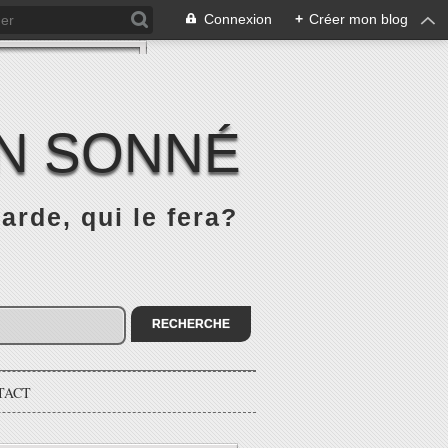
Connexion
+
Créer mon blog
IN SONNÉ
rde, qui le fera?
TACT