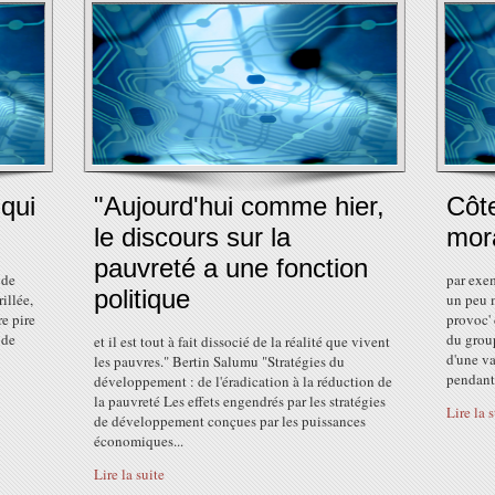
 qui
"Aujourd'hui comme hier,
Côte
le discours sur la
mora
pauvreté a une fonction
 de
par exe
politique
rillée,
un peu m
re pire
provoc' 
 de
du group
et il est tout à fait dissocié de la réalité que vivent
d'une va
les pauvres." Bertin Salumu "Stratégies du
pendant.
développement : de l'éradication à la réduction de
la pauvreté Les effets engendrés par les stratégies
Lire la 
de développement conçues par les puissances
économiques...
Lire la suite