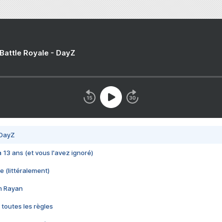
 Battle Royale - DayZ
 DayZ
 a 13 ans (et vous l'avez ignoré)
e (littéralement)
im Rayan
 toutes les règles