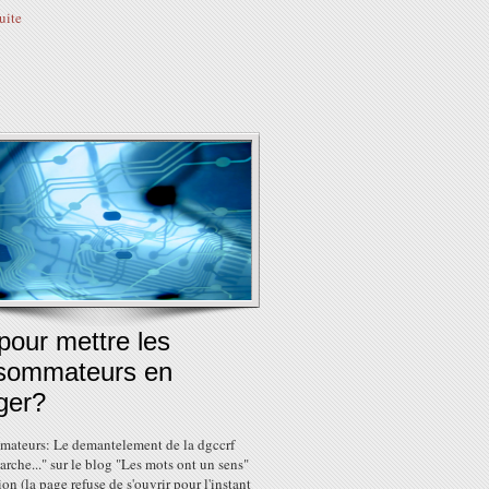
suite
pour mettre les
sommateurs en
ger?
mateurs: Le demantelement de la dgccrf
arche..." sur le blog "Les mots ont un sens"
ion (la page refuse de s'ouvrir pour l'instant