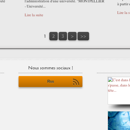
puté
l'administration d'une université. "MONTPELLIER
à partir
- Université...
Lire la 
Lire la suite
1
2
3
>
>>
Nous sommes sociaux !
Rss