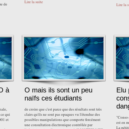
Lire la suite
re de
Lire la 
O à
O mais ils sont un peu
Elu 
naïfs ces étudiants
con
dan
nale,
de croire que c'est parce que des résultats sont très
 ce qui
clairs qu'ils ne sont pas opaques vu l'étendue des
"Conso-
001 et
possibles manipulations que comporte forcément
est en m
une consultation électronique contrôlée par
La pétit