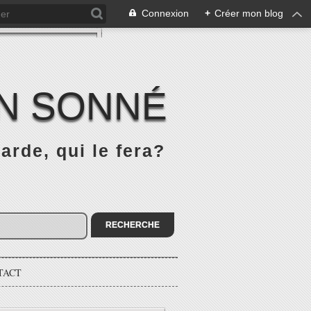
Connexion
+
Créer mon blog
IN SONNÉ
rde, qui le fera?
TACT