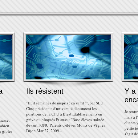
a
Ils résistent
Y a
enca
"Huit semaines de mépris : ça suffit !", par SLU
Cinq présidents d'université dénoncent les
Je rentr
positions de la CPU à Brest Etablissements en
mais à l
grève ou bloqués Et aussi: "Base élèves traînée
hasse,
clients
devant l'ONU Parents d'élèves Monts de Vignes
ombien
petite t
Dijon Mar 27, 2009...
e gibier
s'agit d