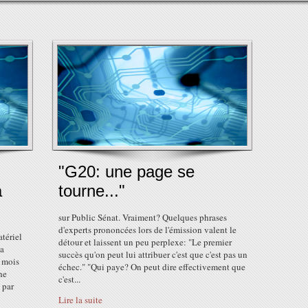
"G20: une page se
a
tourne..."
sur Public Sénat. Vraiment? Quelques phrases
d'experts prononcées lors de l'émission valent le
tériel
détour et laissent un peu perplexe: "Le premier
la
succès qu'on peut lui attribuer c'est que c'est pas un
x mois
échec." "Qui paye? On peut dire effectivement que
he
c'est...
 par
Lire la suite