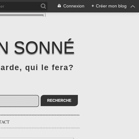
Connexion
+
Créer mon blog
IN SONNÉ
rde, qui le fera?
TACT