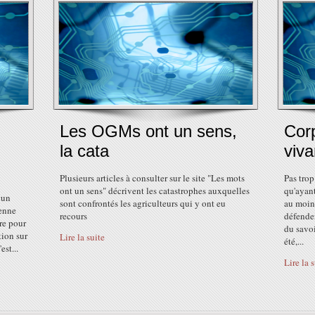
Les OGMs ont un sens,
Cor
la cata
viva
Plusieurs articles à consulter sur le site "Les mots
Pas trop
ont un sens" décrivent les catastrophes auxquelles
qu'ayant
cun
sont confrontés les agriculteurs qui y ont eu
au moins
éenne
recours
défenden
ire pour
du savoi
tion sur
Lire la suite
été,...
est...
Lire la 