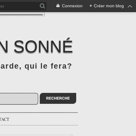
Connexion
+
Créer mon blog
IN SONNÉ
rde, qui le fera?
TACT