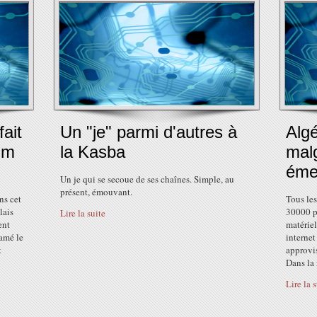
ait
Un "je" parmi d'autres à
Algé
im
la Kasba
malg
éme
Un je qui se secoue de ses chaînes. Simple, au
présent, émouvant.
ns cet
Tous les
lais
30000 po
Lire la suite
ent
matériel
amé le
internet
t
approvis
Dans la 
Lire la 