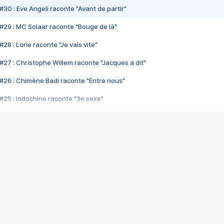
#30 : Eve Angeli raconte "Avant de partir"
#29 : MC Solaar raconte "Bouge de là"
28 : Lorie raconte "Je vais vite"
#27 : Christophe Willem raconte "Jacques a dit"
#26 : Chimène Badi raconte "Entre nous"
#25 : Indochine raconte "3e sexe"
#24 : Zaho raconte "C'est chelou"
#23 : Patrick Bruel raconte "Au café des délices"
#22 : Kyo raconte "Le chemin"
#21 : Nolwenn Leroy raconte "Cassé"
#20 : Patrick Hernandez raconte "Born to be alive"
#19 : Lorie raconte "Près de moi"