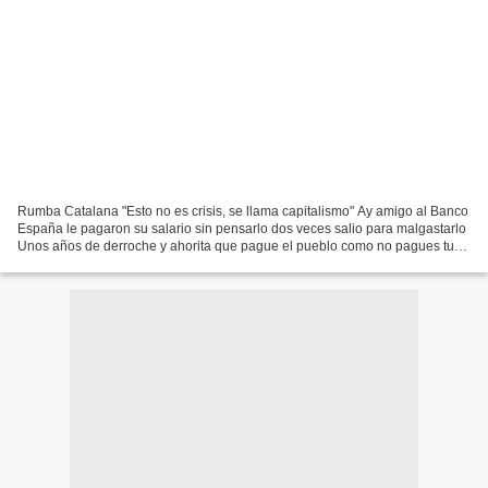
Rumba Catalana "Esto no es crisis, se llama capitalismo" Ay amigo al Banco
España le pagaron su salario sin pensarlo dos veces salio para malgastarlo
Unos años de derroche y ahorita que pague el pueblo como no pagues tu
casa, primo, te quedas sin techo...