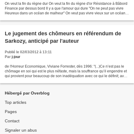
On veut la fin du règne dur On veut la fin du règne d'or Résistance à Bâbord
Finance par dessus bord Il y a que l'amour qui dure "On ne peut pas vivre
Heureux dans un océan de malheur" On veut pas vivre vieux sur un océan
de peur C'est l'heure de prendre...
Le jugement des chômeurs en référendum de
Sarkozy, anticipé par l'auteur
Publié le 02/03/2012 à 13:11
Par
j-jour
de l'Horreur Economique, Viviane Forrester, dès 1996: "(...)Ce n’est pas le
chômage en soi qui est le plus néfaste, mais la souffrance qu’il engendre et
qui provient pour beaucoup de son inadéquation avec ce qui le définit; avec
ce que le terme de «chômage»...
Hébergé par Overblog
Top articles
Pages
Contact
Signaler un abus