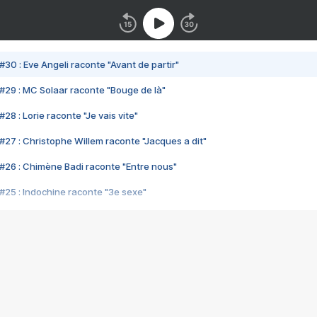
#30 : Eve Angeli raconte "Avant de partir"
#29 : MC Solaar raconte "Bouge de là"
28 : Lorie raconte "Je vais vite"
#27 : Christophe Willem raconte "Jacques a dit"
#26 : Chimène Badi raconte "Entre nous"
#25 : Indochine raconte "3e sexe"
#24 : Zaho raconte "C'est chelou"
#23 : Patrick Bruel raconte "Au café des délices"
#22 : Kyo raconte "Le chemin"
#21 : Nolwenn Leroy raconte "Cassé"