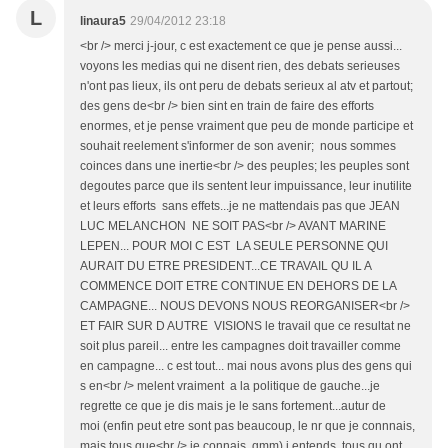
L
linaura5
29/04/2012 23:18
<br /> merci j-jour, c est exactement ce que je pense aussi...
voyons les medias qui ne disent rien, des debats serieuses
n'ont pas lieux, ils ont peru de debats serieux al atv et partout;
des gens de<br /> bien sint en train de faire des efforts
enormes, et je pense vraiment que peu de monde participe et
souhait reelement s'informer de son avenir; nous sommes
coinces dans une inertie<br /> des peuples; les peuples sont
degoutes parce que ils sentent leur impuissance, leur inutilite
et leurs efforts sans effets...je ne mattendais pas que JEAN
LUC MELANCHON NE SOIT PAS<br /> AVANT MARINE
LEPEN... POUR MOI C EST LA SEULE PERSONNE QUI
AURAIT DU ETRE PRESIDENT...CE TRAVAIL QU IL A
COMMENCE DOIT ETRE CONTINUE EN DEHORS DE LA
CAMPAGNE... NOUS DEVONS NOUS REORGANISER<br />
ET FAIR SUR D AUTRE VISIONS le travail que ce resultat ne
soit plus pareil... entre les campagnes doit travailler comme
en campagne... c est tout... mai nous avons plus des gens qui
s en<br /> melent vraiment a la politique de gauche...je
regrette ce que je dis mais je le sans fortement...autur de
moi (enfin peut etre sont pas beaucoup, le nr que je connnais,
mais tous que<br /> je connais, qmm) j entends tous qu ont