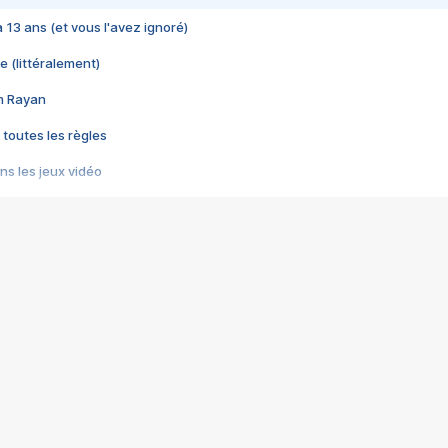
 a 13 ans (et vous l'avez ignoré)
e (littéralement)
im Rayan
 toutes les règles
s les jeux vidéo
us choquant de Rockstar ? - Le scandale BULLY
e plus moche de Steam
du RÊVE tourne au CAUCHEMAR
pendant 8 heures
it… à tort
umiliés par un jeu vidéo
ire - Final Fantasy 8