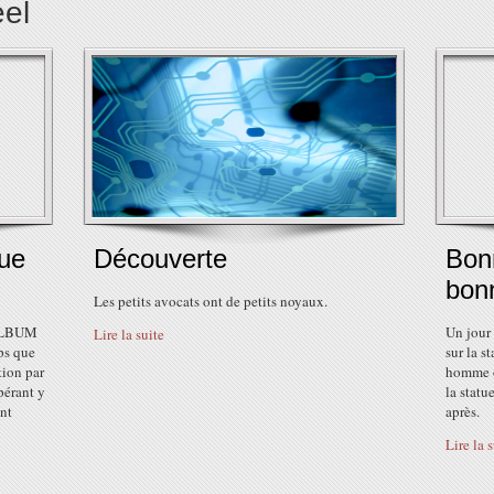
eel
que
Découverte
Bonn
bon
Les petits avocats ont de petits noyaux.
'ALBUM
Un jour
Lire la suite
mps que
sur la s
tion par
homme o
pérant y
la statu
ont
après.
Lire la 