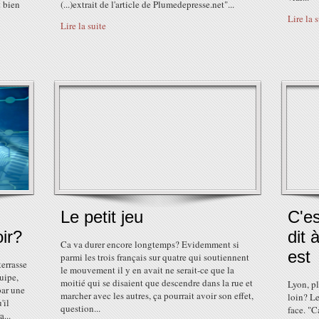
t bien
(...)extrait de l'article de Plumedepresse.net"...
Lire la 
Lire la suite
Le petit jeu
C'es
ir?
dit 
Ca va durer encore longtemps? Evidemment si
est
parmi les trois français sur quatre qui soutiennent
terrasse
le mouvement il y en avait ne serait-ce que la
quipe,
moitié qui se disaient que descendre dans la rue et
Lyon, pl
par une
marcher avec les autres, ça pourrait avoir son effet,
loin? Le
'il
question...
face. "C
...