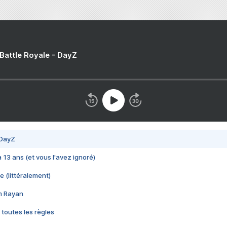
 Battle Royale - DayZ
 DayZ
 a 13 ans (et vous l'avez ignoré)
e (littéralement)
im Rayan
 toutes les règles