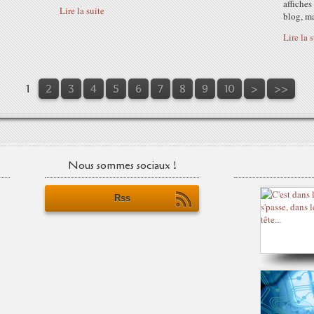
affiches
Lire la suite
blog, ma
Lire la 
1
2
3
4
5
6
7
8
9
10
>
>>
Nous sommes sociaux !
Rss