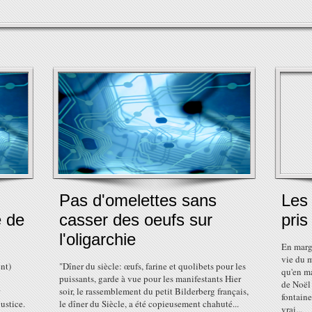
Pas d'omelettes sans
Les 
e de
casser des oeufs sur
pris
l'oligarchie
En marg
vie du 
ent)
"Dîner du siècle: œufs, farine et quolibets pour les
qu'en m
puissants, garde à vue pour les manifestants Hier
de Noël 
soir, le rassemblement du petit Bilderberg français,
fontaine
ustice.
le dîner du Siècle, a été copieusement chahuté...
vrai...