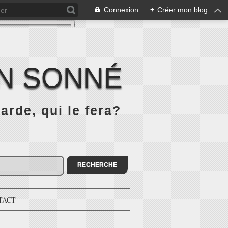
Connexion
+
Créer mon blog
IN SONNÉ
rde, qui le fera?
TACT