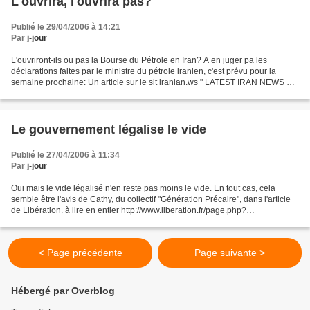
L'ouvrira, l'ouvrira pas?
Publié le 29/04/2006 à 14:21
Par
j-jour
L'ouvriront-ils ou pas la Bourse du Pétrole en Iran? A en juger pa les
déclarations faites par le ministre du pétrole iranien, c'est prévu pour la
semaine prochaine: Un article sur le sit iranian.ws " LATEST IRAN NEWS &
IRANIAN CULTURE JOURNAL " daté...
Le gouvernement légalise le vide
Publié le 27/04/2006 à 11:34
Par
j-jour
Oui mais le vide légalisé n'en reste pas moins le vide. En tout cas, cela
semble être l'avis de Cathy, du collectif "Génération Précaire", dans l'article
de Libération. à lire en entier http://www.liberation.fr/page.php?
Article=377937 Extraits : "Depuis...
< Page précédente
Page suivante >
Hébergé par Overblog