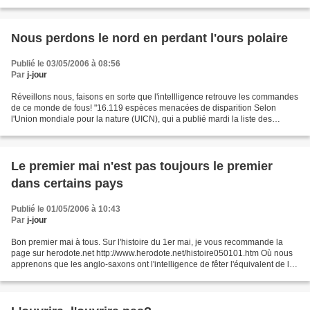
Nous perdons le nord en perdant l'ours polaire
Publié le 03/05/2006 à 08:56
Par
j-jour
Réveillons nous, faisons en sorte que l'intellligence retrouve les commandes
de ce monde de fous! "16.119 espèces menacées de disparition Selon
l'Union mondiale pour la nature (UICN), qui a publié mardi la liste des
espèces animales et végétales menacées...
Le premier mai n'est pas toujours le premier
dans certains pays
Publié le 01/05/2006 à 10:43
Par
j-jour
Bon premier mai à tous. Sur l'histoire du 1er mai, je vous recommande la
page sur herodote.net http://www.herodote.net/histoire050101.htm Où nous
apprenons que les anglo-saxons ont l'intelligence de fêter l'équivalent de la
Fête du Travail le premier...