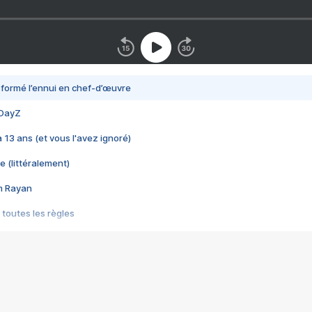
nsformé l’ennui en chef-d’œuvre
 DayZ
 a 13 ans (et vous l'avez ignoré)
e (littéralement)
im Rayan
 toutes les règles
s les jeux vidéo
us choquant de Rockstar ? - Le scandale BULLY
e plus moche de Steam