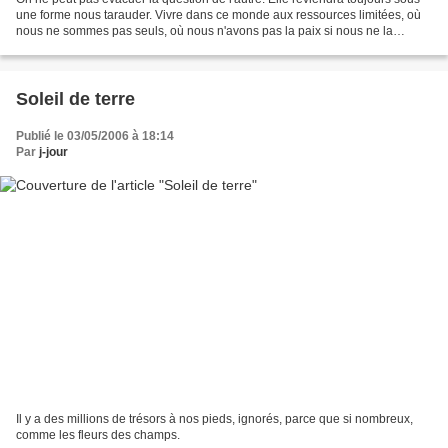
une forme nous tarauder. Vivre dans ce monde aux ressources limitées, où
nous ne sommes pas seuls, où nous n'avons pas la paix si nous ne la
faisons pas, si nous refusons de voir...
Soleil de terre
Publié le 03/05/2006 à 18:14
Par
j-jour
Il y a des millions de trésors à nos pieds, ignorés, parce que si nombreux,
comme les fleurs des champs.