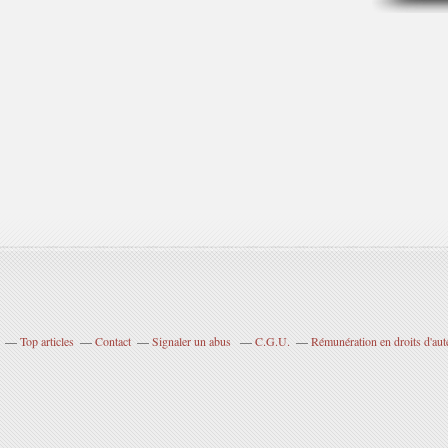
Top articles
Contact
Signaler un abus
C.G.U.
Rémunération en droits d'aut