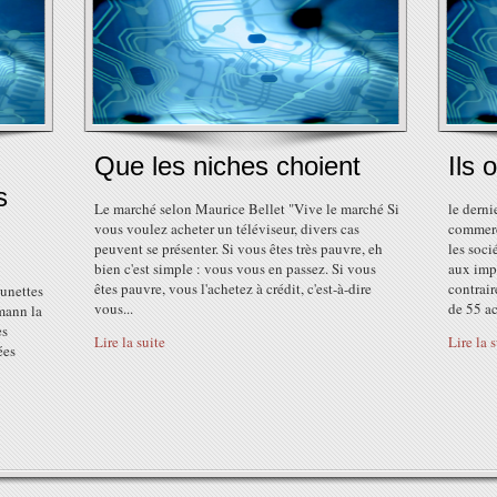
Que les niches choient
Ils 
s
Le marché selon Maurice Bellet "Vive le marché Si
le derni
vous voulez acheter un téléviseur, divers cas
commerc
peuvent se présenter. Si vous êtes très pauvre, eh
les soci
bien c'est simple : vous vous en passez. Si vous
aux imp
êtes pauvre, vous l'achetez à crédit, c'est-à-dire
contrai
lunettes
vous...
de 55 ac
mann la
es
Lire la suite
Lire la 
ées