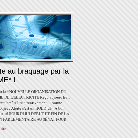
te au braquage par la
E* !
 sur la *NOUVELLE ORGANISATION DU
 DE L'ELECTRICITE Reçu aujourd'hui,
circuler: "A lire attentivement… bonne
 Objet : Alerte c'est un HOLD-UP! A bon
eur. AUJOURD'HUI DÉBUT ET FIN DE LA
N PARLEMENTAIRE AU SÉNAT POUR...
suite