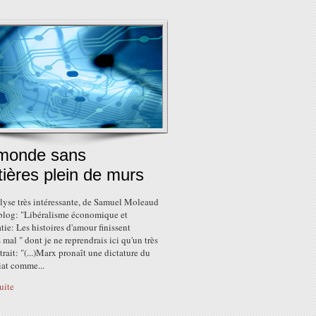
monde sans
tières plein de murs
lyse très intéressante, de Samuel Moleaud
 blog: "Libéralisme économique et
ie: Les histoires d'amour finissent
 mal " dont je ne reprendrais ici qu'un très
trait: "(...)Marx pronaît une dictature du
iat comme...
suite