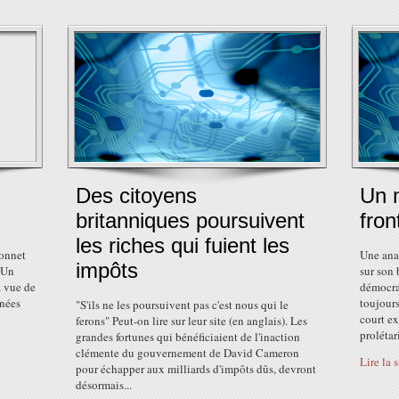
Des citoyens
Un 
britanniques poursuivent
fron
les riches qui fuient les
bonnet
Une ana
impôts
. Un
sur son
 vue de
démocrat
nnées
toujours
"S'ils ne les poursuivent pas c'est nous qui le
court ex
ferons" Peut-on lire sur leur site (en anglais). Les
prolétar
grandes fortunes qui bénéficiaient de l'inaction
clémente du gouvernement de David Cameron
Lire la 
pour échapper aux milliards d'impôts dûs, devront
désormais...