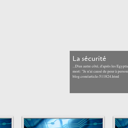
La sécurité
...D'un autre côté, d'après les Egypti
mort: "Je n'ai causé de peur à perso
blog.com/article-511824.html