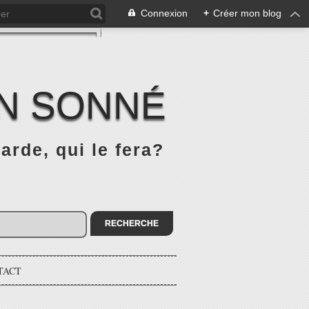
Connexion
+
Créer mon blog
IN SONNÉ
rde, qui le fera?
TACT