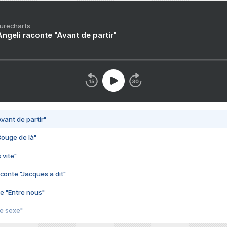
Purecharts
ngeli raconte "Avant de partir"
vant de partir"
Bouge de là"
 vite"
conte "Jacques a dit"
e "Entre nous"
3e sexe"