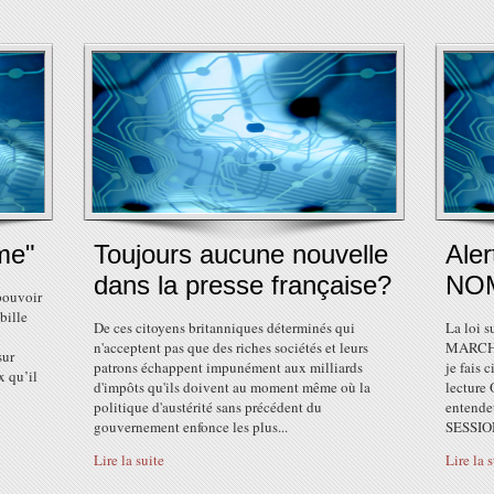
me"
Toujours aucune nouvelle
Aler
dans la presse française?
NOM
 pouvoir
bille
De ces citoyens britanniques déterminés qui
La loi
n'acceptent pas que des riches sociétés et leurs
MARCHE
sur
patrons échappent impunément aux milliards
je fais 
x qu’il
d'impôts qu'ils doivent au moment même où la
lecture
politique d'austérité sans précédent du
entend
gouvernement enfonce les plus...
SESSIO
Lire la suite
Lire la 