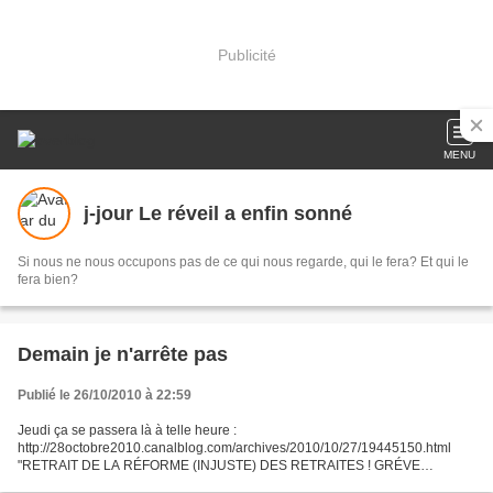
Publicité
MENU
j-jour Le réveil a enfin sonné
Si nous ne nous occupons pas de ce qui nous regarde, qui le fera? Et qui le
fera bien?
Demain je n'arrête pas
Publié le 26/10/2010 à 22:59
Jeudi ça se passera là à telle heure :
http://28octobre2010.canalblog.com/archives/2010/10/27/19445150.html
"RETRAIT DE LA RÉFORME (INJUSTE) DES RETRAITES ! GRÉVE
GÉNÉRALE - MANIFESTATIONS LE JEUDI 28 OCTOBRE 2010 ! Mise à jour