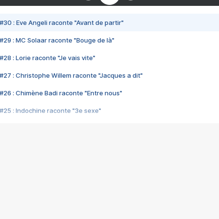
#30 : Eve Angeli raconte "Avant de partir"
#29 : MC Solaar raconte "Bouge de là"
28 : Lorie raconte "Je vais vite"
#27 : Christophe Willem raconte "Jacques a dit"
#26 : Chimène Badi raconte "Entre nous"
#25 : Indochine raconte "3e sexe"
#24 : Zaho raconte "C'est chelou"
#23 : Patrick Bruel raconte "Au café des délices"
#22 : Kyo raconte "Le chemin"
#21 : Nolwenn Leroy raconte "Cassé"
#20 : Patrick Hernandez raconte "Born to be alive"
#19 : Lorie raconte "Près de moi"