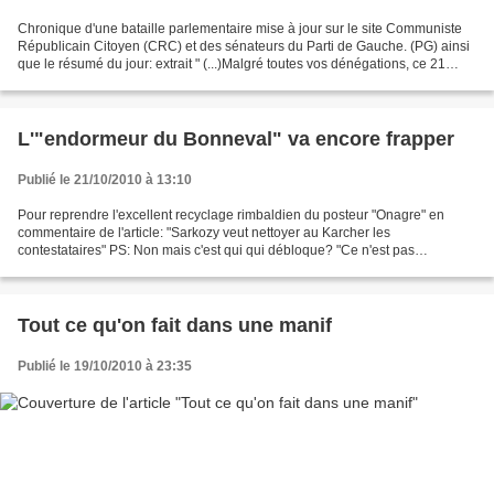
Chronique d'une bataille parlementaire mise à jour sur le site Communiste
Républicain Citoyen (CRC) et des sénateurs du Parti de Gauche. (PG) ainsi
que le résumé du jour: extrait " (...)Malgré toutes vos dénégations, ce 21
octobre restera le jour où la...
L'"endormeur du Bonneval" va encore frapper
Publié le 21/10/2010 à 13:10
Pour reprendre l'excellent recyclage rimbaldien du posteur "Onagre" en
commentaire de l'article: "Sarkozy veut nettoyer au Karcher les
contestataires" PS: Non mais c'est qui qui débloque? "Ce n'est pas
acceptable, ils seront arrêtés, retrouvés et punis."...
Tout ce qu'on fait dans une manif
Publié le 19/10/2010 à 23:35