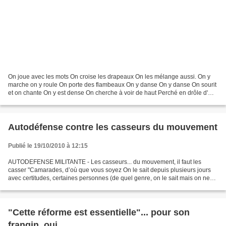
On joue avec les mots On croise les drapeaux On les mélange aussi. On y
marche on y roule On porte des flambeaux On y danse On y danse On sourit
et on chante On y est dense On cherche à voir de haut Perché en drôle d'
oiseau On croise des marmots A les...
Autodéfense contre les casseurs du mouvement
Publié le 19/10/2010 à 12:15
AUTODEFENSE MILITANTE - Les casseurs... du mouvement, il faut les
casser "Camarades, d’où que vous soyez On le sait depuis plusieurs jours
avec certitudes, certaines personnes (de quel genre, on le sait mais on ne
peut pas l’écrire) se balladent dans...
"Cette réforme est essentielle"... pour son
frangin, oui